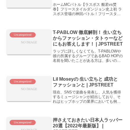
JPSTREET
ホームMCバトル【ラスボス 般若vs焚
巻】フリースタイルダンジョン史上初 ラ
スボス登場の神回バトル！フリースタイ
ルダンジョンで初めてラスボス 般若の元
まで勝ち上がった焚巻。サイプレス上
野、R指定、T-Pablow、漢a.k.a GAMIを
T-PABLOW 徹底解剖！ 生い立ち
倒...
Uncategorized
からファッション・タトゥーなど
にもお答えします！ | JPSTREET
ラップに詳しくなくても、T-PABLOWや
彼の所属するグループであるBAD HOPの
名前を聞いたことがある方は、多いので
はないでしょうか？T-PABLOWと言え
ば、フリースタイルダンジョンの初代モ
ンスターとしても有名です。また、高校
Lil Moseyの 生い立ちと 成功と
生RAP...
Uncategorized
ファッションと | JPSTREET
現在、SNSで楽曲を発表し、人気を獲得
するミュージシャンが続出しており、そ
れはヒップホップの業界においても例外
ではありません。ここでは、若者に大人
気のアプリ、Tik TokなどのSNSで人気に
火が付き、一気にスターダムにのし上が
押さえておきたい日本人ラッパー
ったLil ...
Uncategorized
20選【2022年最新版】 |