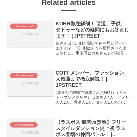
Related articles
KOHH徹底解剖！ 引退、子供、
Uncategorized
タトゥーなどの疑問にもお答えし
ます！ | JPSTREET
皆さんはKOHHと聞いて何を思い浮かべ
ますか？ KOHHは人々を驚愕させる楽
曲制作に、宇多田ヒカルさんとの共演、
突然の引退宣言とその話題には困らない
ラッパーです。しかし、実力は間違いな
く今の日本語ラップシーンにおいてもト
GOT7 メンバー、ファッション、
ップクラスでしょう。...
Uncategorized
人気曲まで徹底解説！ |
JPSTREET
2014年に韓国で結成されたGOT7（ガッ
トセブン／갓세븐）は韓国人4人、アメリ
カ人1人、香港人1人、タイ人1人の7人で
構成されたボーイズグループです。
GOT7はライブパフォーマンスでマーシ
ャルアーツのトリックやストリートダン
【ラスボス 般若vs焚巻】フリー
スの要素をふん...
Uncategorized
スタイルダンジョン史上初 ラス
ボス登場の神回バトル！ |