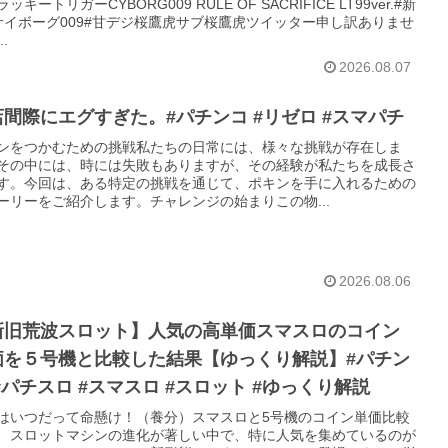
ッキートリガーCYBORG009 RULE OF SACRIFICE LT99ver.#新
サイボーグ009#甘デジ桜鷹虎サブ桜鷹虎ツイッター申し訳ありませ
.
2026.08.07
間際にエグすぎた。#パチンコ #リゼロ #スマパチ
ンをつかむための挑戦私たちの日常には、様々な挑戦が存在しま
その中には、時には失敗もありますが、その経験が私たちを成長さ
す。今回は、ある特定の挑戦を通じて、ポキンを手に入れるための
ーリーをご紹介します。チャレンジの始まりこの物...
2026.08.06
新旧荒波スロット】人気の高単価スマスロのコイン
価を５号機と比較した結果【ゆっくり解説】#パチン
#パチスロ #スマスロ #スロット #ゆっくり解説
はいつだって命懸け！（養分）スマスロと5号機のコイン単価比較
、スロットマシンの進化が著しい中で、特に人気を集めているのが