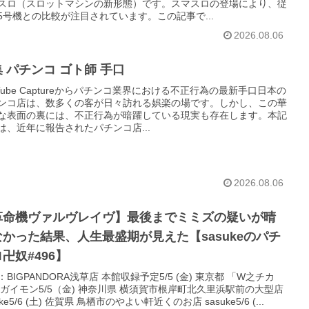
スロ（スロットマシンの新形態）です。スマスロの登場により、従
5号機との比較が注目されています。この記事で...
2026.08.06
 パチンコ ゴト師 手口
uTube Captureからパチンコ業界における不正行為の最新手口日本の
ンコ店は、数多くの客が日々訪れる娯楽の場です。しかし、この華
な表面の裏には、不正行為が暗躍している現実も存在します。本記
は、近年に報告されたパチンコ店...
2026.08.06
革命機ヴァルヴレイヴ】最後までミミズの疑いが晴
なかった結果、人生最盛期が見えた【sasukeのパチ
卍奴#496】
BIGPANDORA浅草店 本館収録予定5/5 (金) 東京都 「W之チカ
 ガイモン5/5（金) 神奈川県 横須賀市根岸町北久里浜駅前の大型店
uke5/6 (土) 佐賀県 鳥栖市のやよい軒近くのお店 sasuke5/6 (...