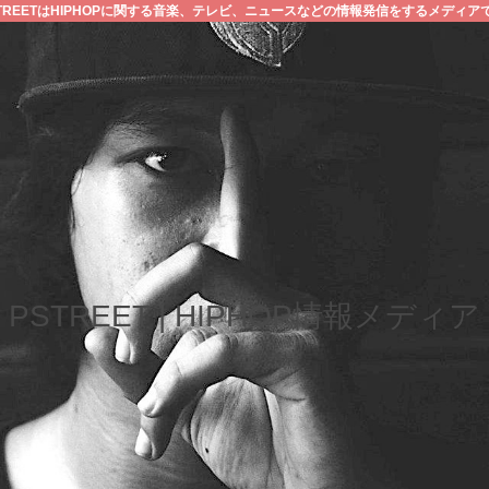
STREETはHIPHOPに関する音楽、テレビ、ニュースなどの情報発信をするメディア
PSTREET | HIPHOP情報メディア