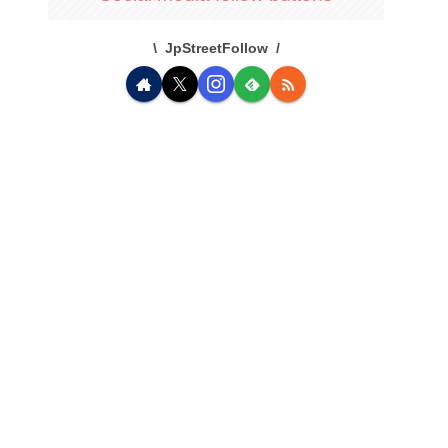
JpStreetFollow