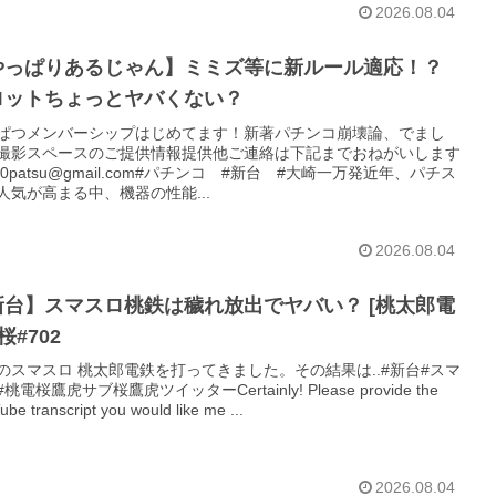
2026.08.04
やっぱりあるじゃん】ミミズ等に新ルール適応！？
ロットちょっとヤバくない？
ぱつメンバーシップはじめてます！新著パチンコ崩壊論、でまし
撮影スペースのご提供情報提供他ご連絡は下記までおねがいします
00patsu@gmail.com#パチンコ #新台 #大崎一万発近年、パチス
人気が高まる中、機器の性能...
2026.08.04
新台】スマスロ桃鉄は穢れ放出でヤバい？ [桃太郎電
 桜#702
のスマスロ 桃太郎電鉄を打ってきました。その結果は..#新台#スマ
桃電桜鷹虎サブ桜鷹虎ツイッターCertainly! Please provide the
be transcript you would like me ...
2026.08.04