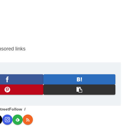
sored links
treetFollow