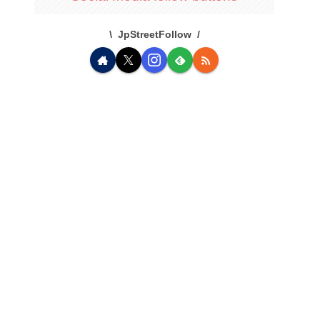
JpStreetFollow