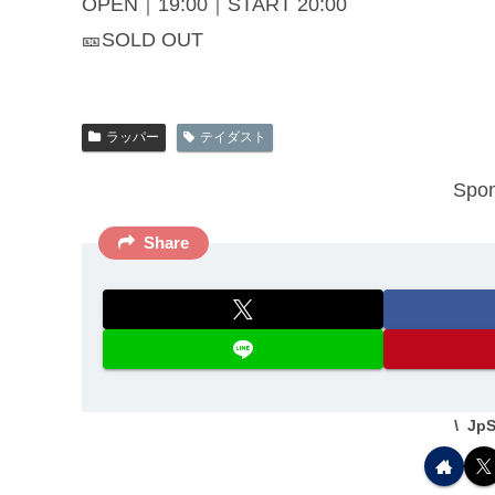
OPEN｜19:00｜START 20:00
🎫SOLD OUT
ラッパー
テイダスト
Spon
Share
JpS