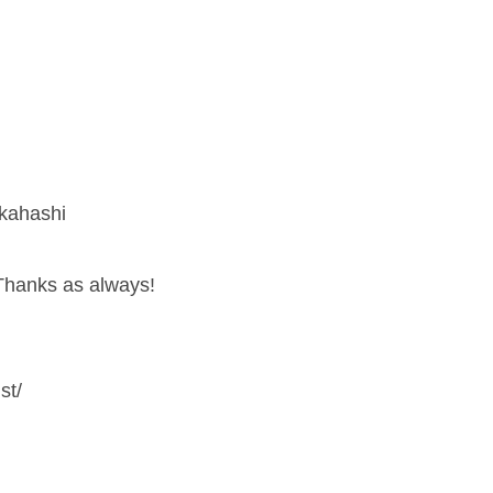
kahashi
 Thanks as always!
st/