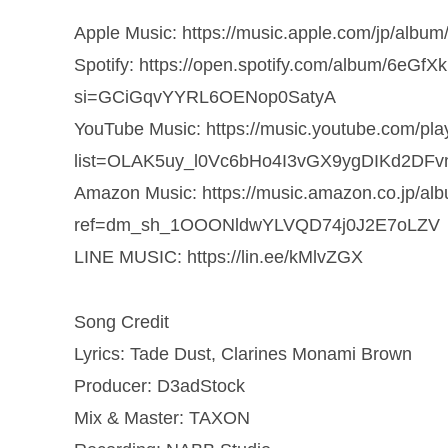
Apple Music: https://music.apple.com/jp/albu
Spotify: https://open.spotify.com/album/6e
si=GCiGqvYYRL6OENop0SatyA
YouTube Music: https://music.youtube.com/play
list=OLAK5uy_l0Vc6bHo4I3vGX9ygDIKd2DF
Amazon Music: https://music.amazon.co.jp/
ref=dm_sh_1OOONldwYLVQD74j0J2E7oLZV
LINE MUSIC: https://lin.ee/kMlvZGX
Song Credit
Lyrics: Tade Dust, Clarines Monami Brown
Producer: D3adStock
Mix & Master: TAXON