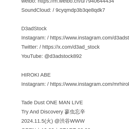
weibo: https://m.weibo.cn/u/7940644434
SoundCloud: / 9cyqmdp3b3qe8qdk7
D3adStock
Instagram: / https://www.instagram.com/d3ads
Twitter: / https://x.com/d3ad_stock
YouTube: ​⁠@d3adstock892
HIROKI ABE
Instagram: / https://www.instagram.com/mrhiro
Tade Dust ONE MAN LIVE
Try And Discovery 蓼虫忘辛
2024.11.5(火) @渋谷WWW