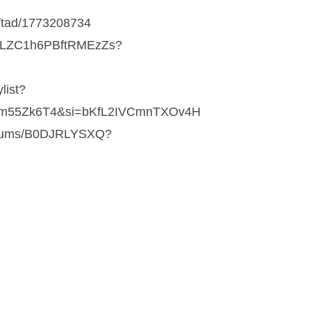
m/tad/1773208734
GfXkLZC1h6PBftRMEzZs?
list?
vm55Zk6T4&si=bKfL2IVCmnTXOv4H
albums/B0DJRLYSXQ?