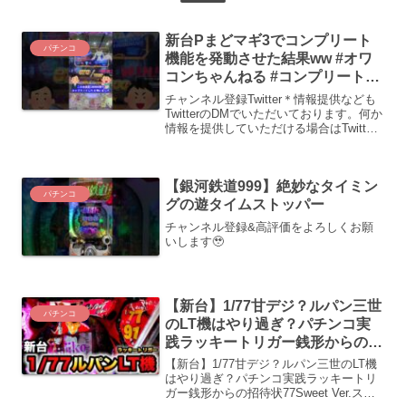
新台Pまどマギ3でコンプリート
パチンコ
機能を発動させた結果ww #オワ
コンちゃんねる #コンプリート機
能 #スマパチ #まどマギ
チャンネル登録Twitter＊情報提供なども
TwitterのDMでいただいております。何か
情報を提供していただける場合はTwitter
のDMまでお願いします!!↓↓オススメ動画
シリーズ↓↓魔王魂(BGM使用)甘茶の音楽
工房(BGM使用)Ot...
【銀河鉄道999】絶妙なタイミン
パチンコ
グの遊タイムストッパー
チャンネル登録&高評価をよろしくお願
いします🥹
【新台】1/77甘デジ？ルパン三世
パチンコ
のLT機はやり過ぎ？パチンコ実
践ラッキートリガー銭形からの招
待状77Sweet Ver.スイート#1293
【新台】1/77甘デジ？ルパン三世のLT機
はやり過ぎ？パチンコ実践ラッキートリ
ガー銭形からの招待状77Sweet Ver.スイ