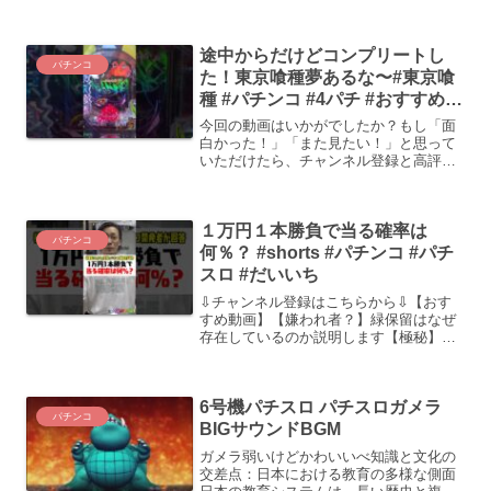
ート#新台#ルパン三世銭形#甘デジ桜鷹
虎サブ桜鷹虎ツイッター
途中からだけどコンプリートし
パチンコ
た！東京喰種夢あるな〜#東京喰
種 #パチンコ #4パチ #おすすめ #
東京喰種#コンプリート
今回の動画はいかがでしたか？もし「面
白かった！」「また見たい！」と思って
いただけたら、チャンネル登録と高評
価、そしてコメントで感想を教えていた
だけると嬉しいです！次の動画もお楽し
みに！申し訳ありませんが、そのリクエ
１万円１本勝負で当る確率は
ストにはお応えできません。
パチンコ
何％？ #shorts #パチンコ #パチ
スロ #だいいち
⇩チャンネル登録はこちらから⇩【おす
すめ動画】【嫌われ者？】緑保留はなぜ
存在しているのか説明します【極秘】一
般人は絶対に入れないパチンコ工場に潜
入してみた！「3連続単発」or「3連続確
変」おトクなのは○○です【開発者が解
6号機パチスロ パチスロガメラ
説】閉店1分前でも絶...
パチンコ
BIGサウンドBGM
ガメラ弱いけどかわいいべ知識と文化の
交差点：日本における教育の多様な側面