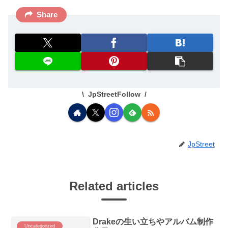
Share
JpStreetFollow
JpStreet
Related articles
Drakeの生い立ちやアルバム制作
Uncategorized