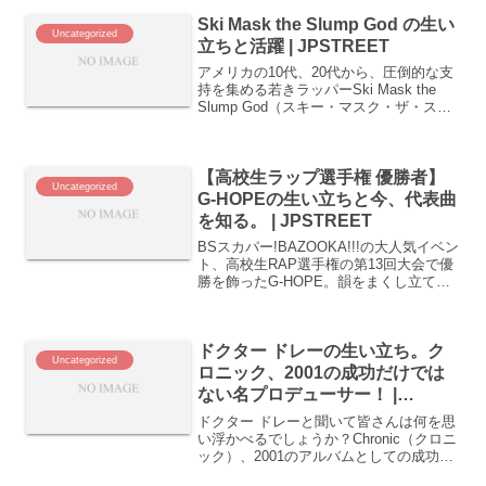
「誇り」がぶつかった熱いバトルとなり
Ski Mask the Slump God の生い
ました。では、こ...
Uncategorized
立ちと活躍 | JPSTREET
アメリカの10代、20代から、圧倒的な支
持を集める若きラッパーSki Mask the
Slump God（スキー・マスク・ザ・スラ
ンプ・ゴッド）。若い世代の心に刺さる
リリックやオリジナリティ溢れる楽曲セ
ンスが特徴で、多くのメディアから取
【高校生ラップ選手権 優勝者】
り...
Uncategorized
G-HOPEの生い立ちと今、代表曲
を知る。 | JPSTREET
BSスカパー!BAZOOKA!!!の大人気イベン
ト、高校生RAP選手権の第13回大会で優
勝を飾ったG-HOPE。韻をまくし立てな
がら、相手を圧倒していくそのバトルス
タイルには定評があり、高校生RAP選手
権では「長野県最強MC」「信州ライム
ドクター ドレーの生い立ち。ク
ホ...
Uncategorized
ロニック、2001の成功だけでは
ない名プロデューサー！ |
JPSTREET
ドクター ドレーと聞いて皆さんは何を思
い浮かべるでしょうか？Chronic（クロニ
ック）、2001のアルバムとしての成功を
イメージしたり、「プロデューサーとし