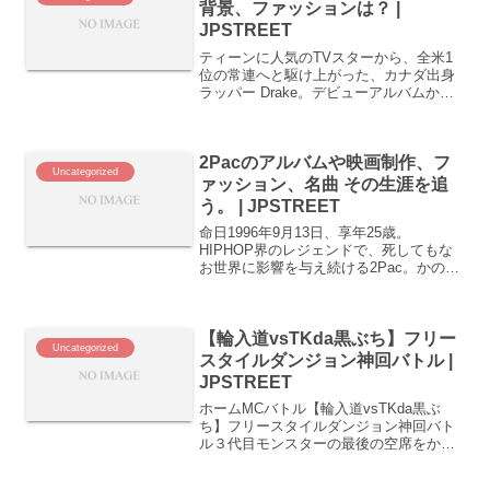
背景、ファッションは？ |
JPSTREET
ティーンに人気のTVスターから、全米1
位の常連へと駆け上がった、カナダ出身
ラッパー Drake。デビューアルバムから8
作連続全米1位を記録するなど、現在の北
米のヒップホップシーンを語るには彼の
存在は欠かせません。一方で、「Drake
2Pacのアルバムや映画制作、フ
の人とな...
Uncategorized
ァッション、名曲 その生涯を追
う。 | JPSTREET
命日1996年9月13日、享年25歳。
HIPHOP界のレジェンドで、死してもな
お世界に影響を与え続ける2Pac。かのエ
ミネムは2Pacの生き様から立ち上がる勇
気をもらい、ケンドリック・ラマーは
2Pacの影響で人々の代弁者になることを
【輪入道vsTKda黒ぶち】フリー
目指しま...
Uncategorized
スタイルダンジョン神回バトル |
JPSTREET
ホームMCバトル【輪入道vsTKda黒ぶ
ち】フリースタイルダンジョン神回バト
ル３代目モンスターの最後の空席をかけ
たトーナメントの決勝戦。輪入道とTKda
黒ぶちの戦いは、お互いのラップ人生の