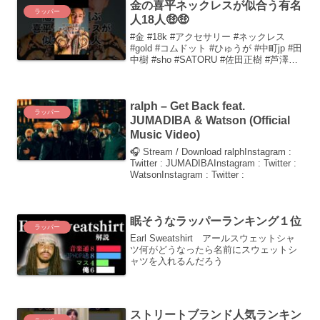
金の喜平ネックレスが似合う有名
いて、多...
ラッパー
人18人🤑🤑
#金 #18k #アクセサリー #ネックレス
#gold #コムドット #ひゅうが #中町jp #田
中樹 #sho #SATORU #佐田正樹 #芦澤竜
誠 #平野紫耀 #リッキー #舐逹麻#中田翔
もちろんです。以下に、自然で流暢な日
本語の記...
ralph – Get Back feat.
ラッパー
JUMADIBA & Watson (Official
Music Video)
🎧 Stream / Download ralphInstagram :
Twitter : JUMADIBAInstagram : Twitter :
WatsonInstagram : Twitter :
眠そうなラッパーランキング１位
ラッパー
Earl Sweatshirt アールスウェットシャ
ツ何がどうなったら名前にスウェットシ
ャツを入れるんだろう
ストリートブランド人気ランキン