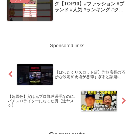
ラッパー
グ【TOP10】#ファッション #ブ
ランド #人気 #ランキング #クイ
ズ #チャレンジ #shorts
Sponsored links
【ぼったくりスロット店】詐欺店長の巧
妙な設定変更術が悪徳すぎると話題に
【超異色】父は元プロ野球選手なのに、
パチスロライターになった男【辻ヤス
シ】