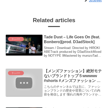
JpStreet
Related articles
Tade Dust – Life Goes On (feat.
ラッパー
Bonbero)[prod. D3adStock]
Stream / Download: Directed by HIROKI
ABETrack produced by D3adStockMixed
by NOTYPE 9Mastered by murozoTade
DustInstagra...
【メンズファッション】絶対モテ
ラッパー
ないブランドトップ５wwwww
#shorts #メンズファッション #
ハイブランド
こちらのチャンネルでは主に、ファッシ
ョンブランドの歴史や背景についての内
容を発信します 憧れの海外ブランドか
ら、品質 ...もちろんです。以下は、指定
された条件に基づく日本語の記事です。-
--### 多様性と共生の重要性現代社会にお