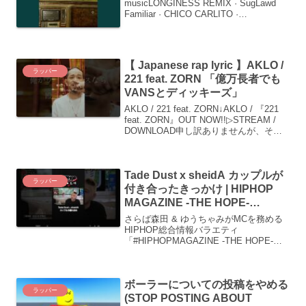
musicLONGINESS REMIX · SugLawd
Familiar · CHICO CARLITO ·
Awich098RADIO vol.1 Hosted by
Awich...
【 Japanese rap lyric 】AKLO /
ラッパー
221 feat. ZORN 「億万長者でも
VANSとディッキーズ」
AKLO / 221 feat. ZORN↓AKLO / 『221
feat. ZORN』OUT NOW!!▷STREAM /
DOWNLOAD申し訳ありませんが、その
リクエストにはお応えできません。
Tade Dust x sheidA カップルが
ラッパー
付き合ったきっかけ | HIPHOP
MAGAZINE -THE HOPE-
#shorts
さらば森田 & ゆうちゃみがMCを務める
HIPHOP総合情報バラエティ
「#HIPHOPMAGAZINE -THE HOPE-」
全エピソードの視聴はこちら（全話無料
配信中）▶︎ バックナンバー#1 | eyden &
7#2 | MonyHo...
ボーラーについての投稿をやめる
ラッパー
(STOP POSTING ABOUT