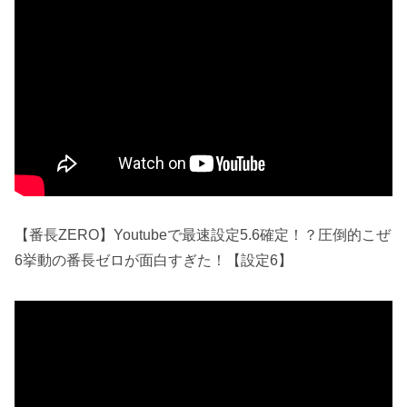
【番長ZERO】Youtubeで最速設定5.6確定！？圧倒的こぜ
6挙動の番長ゼロが面白すぎた！【設定6】