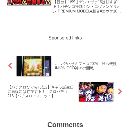
MODEL#1498
【新台】1/99甘デジエヴァ16は甘すぎ
る？パチンコ実践シン・エヴァンゲリオ
ン PREMIUM MODEL#新台#エヴァ16#
甘デジ桜鷹虎サブ桜鷹虎ツイッター申し
訳ありませんが、そのリクエストにはお
応えできません。
Sponsored links
ユニバカ×サミフェス2024 展示機種
UNION GOD神々の開戦
【パチスロひぐらし祭2】キャラ誕生日
に高設定は存在する！｜スロバディ
213【パチスロ・スロット】
Comments