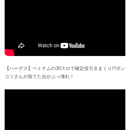
【ハーデス】ベトナムの30スロで確定役引きまくり!?ポン
コツさんが捨てた台がぶっ壊れ！