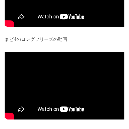
まど4のロングフリーズの動画