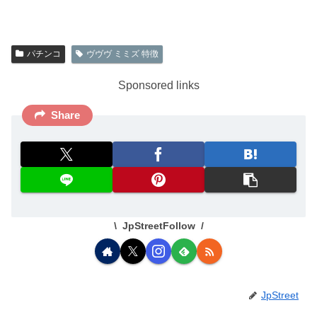
パチンコ
ヴヴヴ ミミズ 特徴
Sponsored links
Share
JpStreetFollow
JpStreet