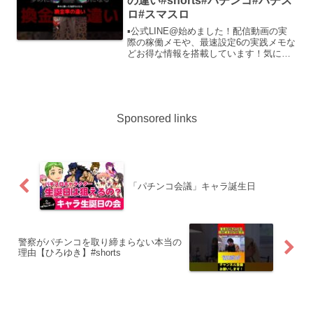
の違い#shorts#パチンコ#パチス
ロ#スマスロ
▪️公式LINE@始めました！配信動画の実
際の稼働メモや、最速設定6の実践メモな
どお得な情報を搭載しています！気にな
る方は是非チェック★メンバーシップも
始めましたのでこちらも是非！この動画
がよかったら是非高評価、チャンネル登
録お願いしますお...
Sponsored links
「パチンコ会議」キャラ誕生日
警察がパチンコを取り締まらない本当の
理由【ひろゆき】#shorts