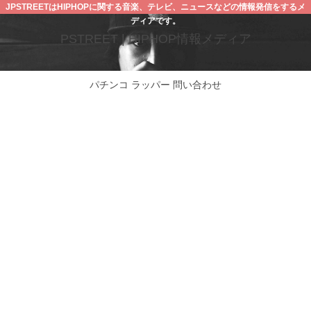
JPSTREETはHIPHOPに関する音楽、テレビ、ニュースなどの情報発信をするメ
ディアです。
PSTREET | HIPHOP情報メディア
パチンコ
ラッパー
問い合わせ