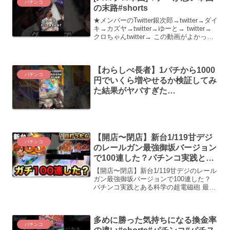
パチンコ
の末路#shorts
★メンバーのTwitter銀次郎→twitter→ダイ
キ→カズヤ→twitter→ゆーと→ twitter→
クロちゃんtwitter→ この動画がよかった
ら是非高評価、チャンネル登録お願いし
ます・動画編集の依頼やお仕事の依頼は
Twitter...
【わらしべ長者】1パチから1000
パチンコ
円でいくら増やせるか検証してみ
た結果がヤバすぎた…
【開店〜閉店】新台1/119甘デジ
パチンコ
のレールガン最強御坂バージョン
で100連した？パチンコ実践とあ
る科学の超電磁砲 最強御坂
【開店〜閉店】新台1/119甘デジのレール
ver.#995
ガン最強御坂バージョンで100連した？
パチンコ実践とある科学の超電磁砲 最強
御坂ver.#新台#レールガン#甘デジ桜鷹虎
サブ桜鷹虎ツイッター申し訳ありません
が、そのリクエストにはお応えできませ
多めに勝った気持ちになる換金率
ん。
パチンコ