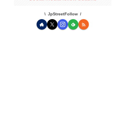
JpStreetFollow