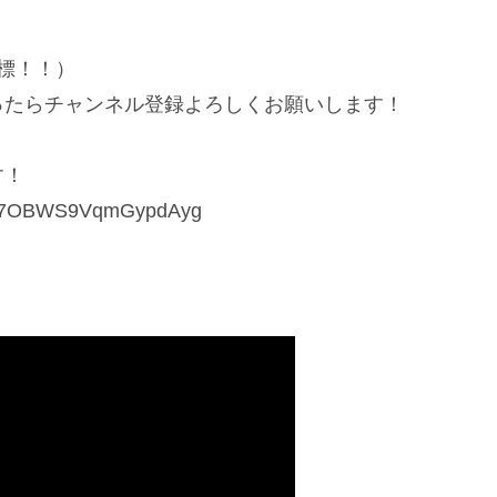
標！！）
ったらチャンネル登録よろしくお願いします！
す！
KuW7OBWS9VqmGypdAyg