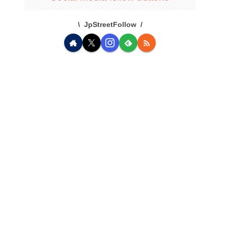
JpStreetFollow