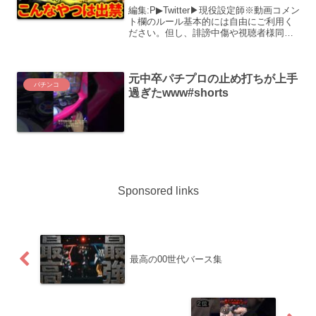
TV#220】
編集:P▶Twitter▶現役設定師※動画コメン
ト欄のルール基本的には自由にご利用く
ださい。但し、誹謗中傷や視聴者様同士
での喧嘩、誰かが不快に感じる可能性の
あるコメントはお控えください。ブロッ
クさせて頂くこともありますので予めご
元中卒パチプロの止め打ちが上手
了承ください...
パチンコ
過ぎたwww#shorts
Sponsored links
最高の00世代バース集