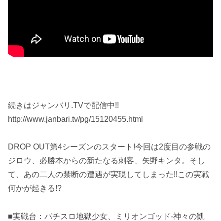
続きはジャンバリ.TVで配信中!!
http://www.janbari.tv/pg/15120455.html
DROP OUT第4シーズンのスタート!今回は2度目の参戦の
ジロウ、必勝本からの新たなる刺客、矢野キンタ。そし
て、あの二人の禁断の遭遇が実現してしまった!!この実戦
何かが起きる!?
■実戦台：パチスロ地獄少女、ミリオンゴッド‐神々の凱