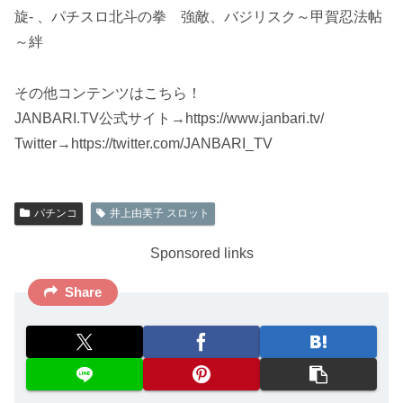
旋‐ 、パチスロ北斗の拳 強敵、バジリスク～甲賀忍法帖
～絆
その他コンテンツはこちら！
JANBARI.TV公式サイト→https://www.janbari.tv/
Twitter→https://twitter.com/JANBARI_TV
パチンコ
井上由美子 スロット
Sponsored links
Share