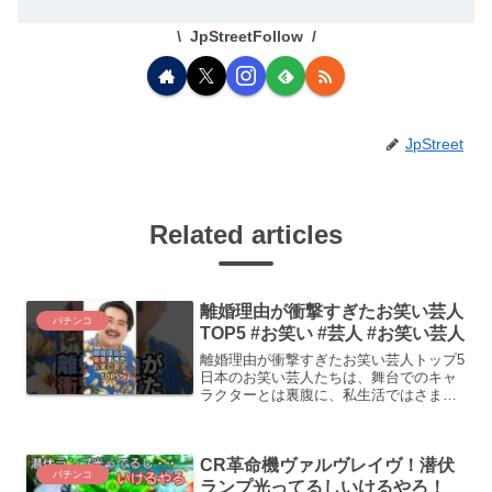
JpStreetFollow
JpStreet
Related articles
離婚理由が衝撃すぎたお笑い芸人
パチンコ
TOP5 #お笑い #芸人 #お笑い芸人
離婚理由が衝撃すぎたお笑い芸人トップ5
日本のお笑い芸人たちは、舞台でのキャ
ラクターとは裏腹に、私生活ではさまざ
まなトラブルを抱えていることがありま
す。特に離婚に至る理由は、時に衝撃的
で信じられないものであることが多いで
CR革命機ヴァルヴレイヴ！潜伏
す。本記事では、離婚理...
パチンコ
ランプ光ってるしいけるやろ！