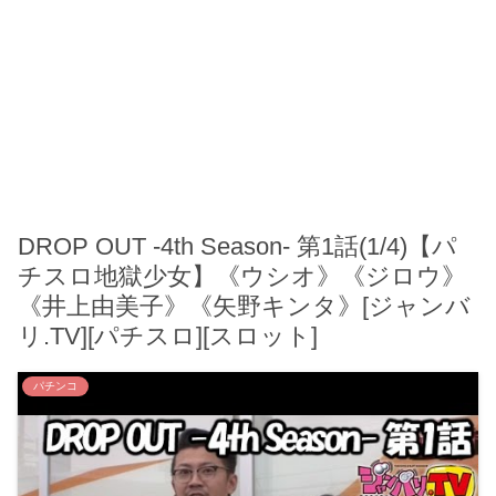
DROP OUT -4th Season- 第1話(1/4)【パ
チスロ地獄少女】《ウシオ》《ジロウ》
《井上由美子》《矢野キンタ》[ジャンバ
リ.TV][パチスロ][スロット]
パチンコ