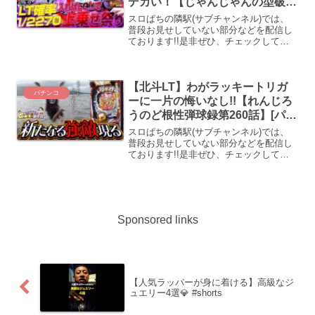
デカい！【じゃんじゃんの型破り
弾球録第524話】[パチンコ]#じゃ
スロぱちの隣駅(サブチャンネル)では、
んじゃん
普段お見せしていない部分などを配信し
ております!!是非ぜひ、チェックしてみ
てください!!登録はこちらから!!「すろぱ
ちすてぇしょん」登録はこちらから!!ス
ロパチステーションでは、いそまる・よ
【北斗LT】わがラッキートリガ
しきの熱い実...
パチンコ
ーに一片の悔いなし!!【れんじろ
うのど根性弾球録第260話】[パチ
ンコ]#れんじろう
スロぱちの隣駅(サブチャンネル)では、
普段お見せしていない部分などを配信し
ております!!是非ぜひ、チェックしてみ
てください!!登録はこちらから!!「すろぱ
ちすてぇしょん」登録はこちらから!!ス
ロパチステーションでは、いそまる・よ
しきの熱い実...
Sponsored links
【人気ラッパーが身に着ける】高級なジ
ュエリー4選💎 #shorts