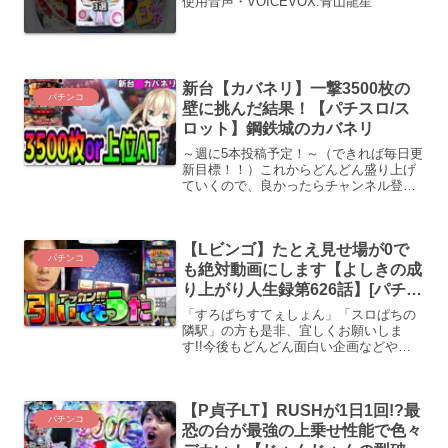
使用音声・VOICEVOX:青山龍星
新台【カバネリ】一撃3500枚の
パチンコ
壁に挑んだ結果！【パチスロ/ス
ロット】鋼鉄城のカバネリ
～週に5本投稿予定！～（できれば毎日更
新目標！！）これからどんどん盛り上げ
ていくので、良かったらチャンネル登録
よろしくお願いします！▼チャンネル登
録まだの方は登録お願いします！犬夜叉
実戦動画の再生リスト #新台 #パチス
【Lビンゴ】たとえ見せ場が0で
ロ #カバネリ蜂屋ひ...
パチンコ
も絶対動画にします【よしきの成
り上がり人生録第626話】[パチス
ロ][スロット]#いそまる#よしき
「すろぱちすてぇしょん」「スロぱちの
隣駅」の方も是非、宜しくお願いしま
す!!今後もどんどん面白い企画などやっ
ていけたらなと思っています!是非、コメ
ント・X(旧Twitter)にてどしどし、ご意見
ください(*ﾉωﾉ)気になる！観たいと思っ
【P貞子LT】RUSHが1日1回!?最
てい...
パチンコ
恐の台が最強の上乗せ性能で色々