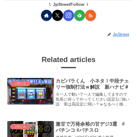
JpStreetFollow
JpStreet
Related articles
カピバラくん 小ネタ！中段チェ
パチンコ
リー強制打法ｗ解説 新ハナビ＃
※一人で動いて一人で編集してますので
気長に待ってやってください設定1に強い
説 実は高設定に弱い？ｗなるべく移動
しないで3000Ｇ目指すマンXアカウン
ト：お仕事の連絡はDM又はGmailまで過
去実践機種 ディスクアップ ハナビ
激甘で万発余裕の甘デジ3選 #
バーサス サン...
パチンコ
パチンコ #パチスロ