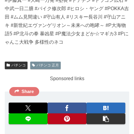
#伊藤真一 #大崎一万発 #塾長 #ドテチン #ドラゴン広石 #
中武一日二膳 #バイク修次郎 #ヒロシ・ヤング #POKKA吉
田 #ムム見間違い #守山有人 #リスキー長谷川 #守山アニ
キ #新世紀エヴァンゲリオン～未来への咆哮～ #P大海物
語5 #P北斗の拳 暴凶星 #P魔法少女まどか☆マギカ3 #Pに
ゃんこ大戦争 多様性のネコ
パチンコ
パチンコ 正月
Sponsored links
Share