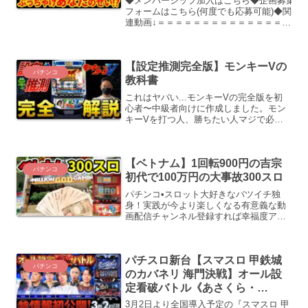
◆メンバーシップ加入はこちら◆企画募集
フォームはこちら(何度でも応募可能)◆関
連動画↓＝＝＝＝＝＝＝＝＝＝＝＝＝＝＝
＝＝＝＝＝＝＝◆シャル（爆音ニキ）プ
ロフィール1986年生まれ。身長174.5cm
体重104.0kg(目標80kg)スペッ...
【設定推測完全版】モンキーVの
パチンコ
教科書
これはヤバい...モンキーVの完全版を初
心者〜中級者向けに作成しました。モン
キーVを打つ人、勝ちたい人マジで必見
です。✳️勝ちたい人はエイト公式LINE・
コミュニティの案内が受け取れる(不定期
開催)・パチスロの限定情報や有料級の情
【ベトナム】1回転900円の吉宗
報を無料で...
パチンコ
初代で100万円の大事故300スロ
パチンコ•スロット大好きなバツイチ独
身！実践が今より楽しくなる有意義な動
画配信チャンネル登録すれば幸福度アッ
プをお約束！sloafro動画一覧↓ バツイチ
独身38歳ドヤ街生活8年パチンカス歴20
年#スロット #パチンコ #スロアフロベト
パチスロ新台【スマスロ 甲鉄城
ナム...
パチンコ
のカバネリ 海門決戦】オール設
定看破バトル《あさくら・
JIRO・ピスタチオ田中・マコ
3月2日より全国導入予定の『スマスロ 甲