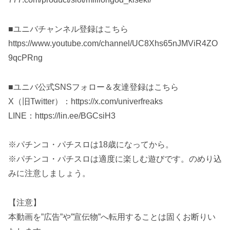
■ユニバチャンネル登録はこちら
https://www.youtube.com/channel/UC8Xhs65nJMViR4ZO
9qcPRng
■ユニバ公式SNSフォロー＆友達登録はこちら
X（旧Twitter）：https://x.com/univerfreaks
LINE：https://lin.ee/BGCsiH3
※パチンコ・パチスロは18歳になってから。
※パチンコ・パチスロは適度に楽しむ遊びです。のめり込
みに注意しましょう。
【注意】
本動画を”広告”や”宣伝物”へ転用することは固くお断りい