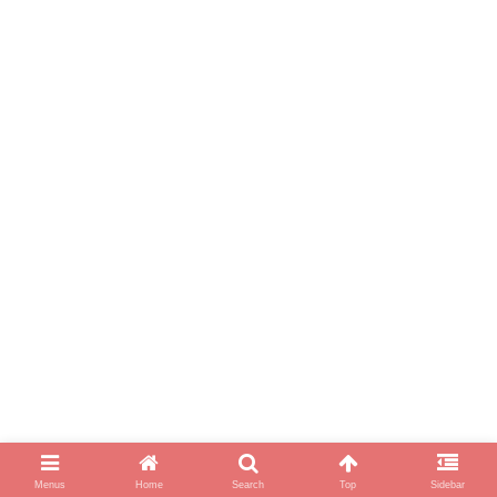
Menus
Home
Search
Top
Sidebar