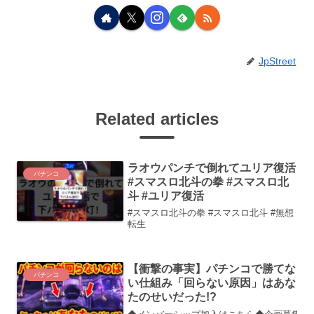
JpStreet
Related articles
ラオウパンチで倒れてユリア復活
パチンコ
#スマスロ北斗の拳 #スマスロ北
斗 #ユリア復活
#スマスロ北斗の拳 #スマスロ北斗 #無想
転生
【衝撃の事実】パチンコで勝てな
パチンコ
い仕組み「回らない原因」はあな
たのせいだった!?