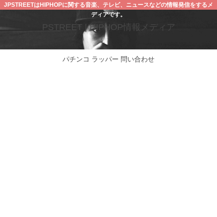
JPSTREETはHIPHOPに関する音楽、テレビ、ニュースなどの情報発信をするメ
ディアです。
PSTREET | HIPHOP情報メディア
パチンコ
ラッパー
問い合わせ