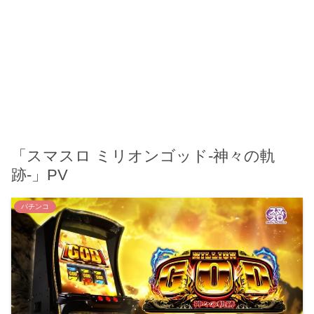
「スマスロ ミリオンゴッド-神々の軌
跡-」PV
パチンコ