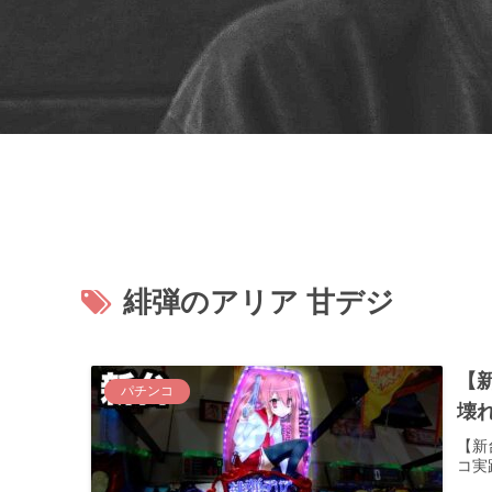
緋弾のアリア 甘デジ
【
パチンコ
壊れ
【新
コ実