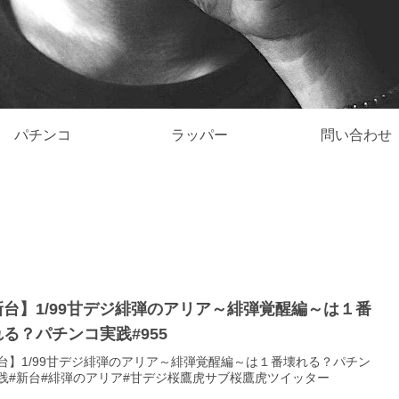
パチンコ
ラッパー
問い合わせ
新台】1/99甘デジ緋弾のアリア～緋弾覚醒編～は１番
る？パチンコ実践#955
台】1/99甘デジ緋弾のアリア～緋弾覚醒編～は１番壊れる？パチン
践#新台#緋弾のアリア#甘デジ桜鷹虎サブ桜鷹虎ツイッター